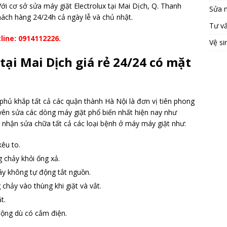
Với cơ sở sửa máy giặt Electrolux tại Mai Dịch, Q. Thanh
Sửa 
hách hàng 24/24h cả ngày lễ và chủ nhật.
Tư v
line: 0914112226.
Vệ si
tại Mai Dịch giá rẻ 24/24 có mặt
 phủ khắp tất cả các quận thành Hà Nội là đơn vị tiên phong
uyên sửa các dòng máy giặt phổ biến nhất hiện nay như
 nhận sửa chữa tất cả các loại bệnh ở máy máy giặt như:
êu to.
 chảy khỏi ống xả.
áy không tự động tắt nguồn.
chảy vào thùng khi giặt và vắt.
t.
động dù có cắm điện.