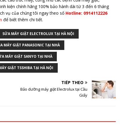
linh kiện chính hãng 100% bảo hành dài từ 3 đến 6 tháng
dịch vụ của chúng tôi ngay theo số
Hotline: 0914112226
n
để biết thêm chi tiết.
SỬA MÁY GIẶT ELECTROLUX TẠI HÀ NỘI
A MÁY GIẶT PANASONIC TẠI NHÀ
ỬA MÁY GIẶT SANYO TẠI NHÀ
MÁY GIẶT TSSHIBA TẠI HÀ NỘI
TIẾP THEO
Bảo dưỡng máy giặt Electrolux tại Cầu
Giấy