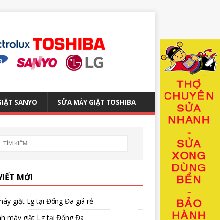
GIẶT SANYO
SỬA MÁY GIẶT TOSHIBA
VIẾT MỚI
áy giặt Lg tại Đống Đa giá rẻ
nh máy giặt Lg tại Đống Đa