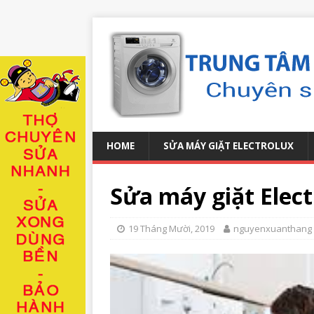
HOME
SỬA MÁY GIẶT ELECTROLUX
Sửa máy giặt Elect
19 Tháng Mười, 2019
nguyenxuanthang