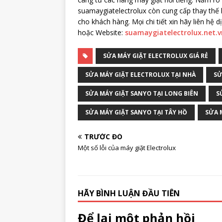
suamaygiatelectrolux còn cung cấp thay thế 
cho khách hàng. Mọi chi tiết xin hãy liên hệ 
hoặc Website:
suamaygiatelectrolux.net.v
SỬA MÁY GIẶT ELECTROLUX GIÁ RẺ
SỬA MÁY GIẶT ELECTROLUX TẠI NHÀ
SỬ
SỬA MÁY GIẶT SANYO TẠI LONG BIÊN
S
SỬA MÁY GIẶT SANYO TẠI TÂY HỒ
SỬA 
TRƯỚC ĐÓ
Một số lỗi của máy giặt Electrolux
HÃY BÌNH LUẬN ĐẦU TIÊN
Để lại một phản hồi