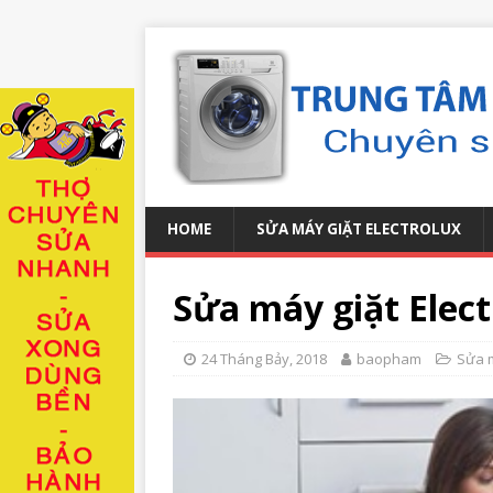
HOME
SỬA MÁY GIẶT ELECTROLUX
Sửa máy giặt Elect
24 Tháng Bảy, 2018
baopham
Sửa m