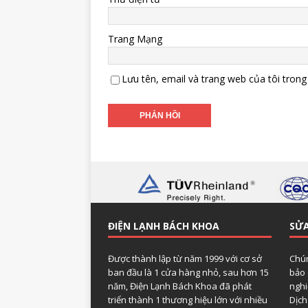
Trang Mạng
Lưu tên, email và trang web của tôi trong 
ĐIỆN LẠNH BÁCH KHOA
SỬA
Được thành lập từ năm 1999 với cơ sở
Chún
ban đầu là 1 cửa hàng nhỏ, sau hơn 15
bảo 
năm, Điện Lạnh Bách Khoa đã phát
nghi
triển thành 1 thương hiệu lớn với nhiều
Dịch