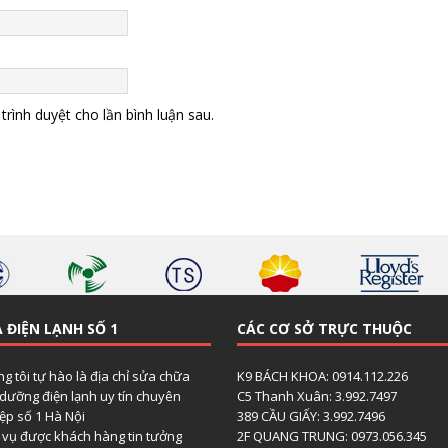
trình duyệt cho lần bình luận sau.
 ĐIỆN LẠNH SỐ 1
CÁC CƠ SỞ TRỰC THUỘC
g tôi tự hào là địa chỉ sửa chữa
K9 BÁCH KHOA: 0914.112.226
dưỡng điện lạnh uy tín chuyên
C5 Thanh Xuân: 3.992.7497
ệp số 1 Hà Nội
389 CẦU GIẤY: 3.992.7496
 vụ được khách hàng tin tưởng
2F QUANG TRUNG: 0973.056.345