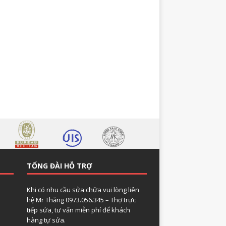
TỔNG ĐÀI HỖ TRỢ
Khi có nhu cầu sửa chữa vui lòng liên
hệ Mr Thăng 0973.056.345 – Thợ trực
tiếp sửa, tư vấn miễn phí để khách
hàng tự sửa.