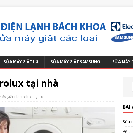
SỬA MÁY GIẶT LG
SỬA MÁY GIẶT SAMSUNG
SỬA MÁY 
rolux tại nhà
áy giặt Electrolux
0
BÀI 
Sửa m
Vệ si