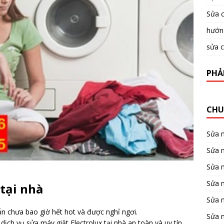
Sửa c
hướng
sửa c
PHẢ
CHU
Sửa 
Sửa m
Sửa 
Sửa 
 tại nhà
Sửa 
n chưa bao giờ hết hot và được nghỉ ngơi.
Sửa 
ịch vụ sửa máy giặt Electrolux tại nhà an toàn và uy tín