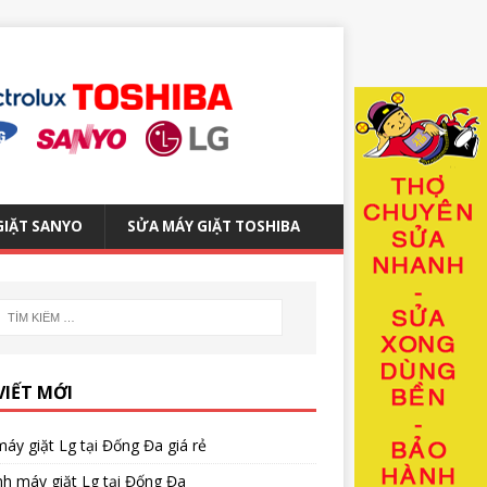
GIẶT SANYO
SỬA MÁY GIẶT TOSHIBA
VIẾT MỚI
áy giặt Lg tại Đống Đa giá rẻ
nh máy giặt Lg tại Đống Đa