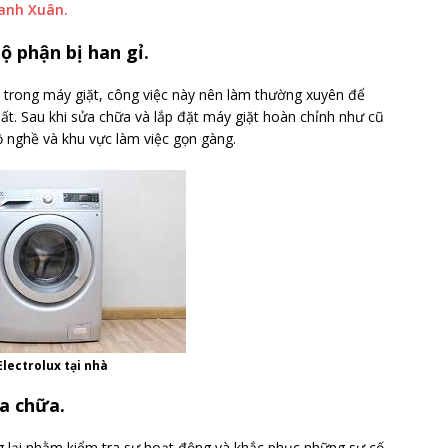
hanh Xuân.
ộ phận bị han gỉ.
n trong máy giặt, công việc này nên làm thường xuyên để
hất. Sau khi sửa chữa và lắp đặt máy giặt hoàn chỉnh như cũ
ồ nghề và khu vực làm việc gọn gàng.
lectrolux tại nhà
ửa chữa.
g lại nhằm kiểm tra sự hoạt động và khắc phục những sự cố