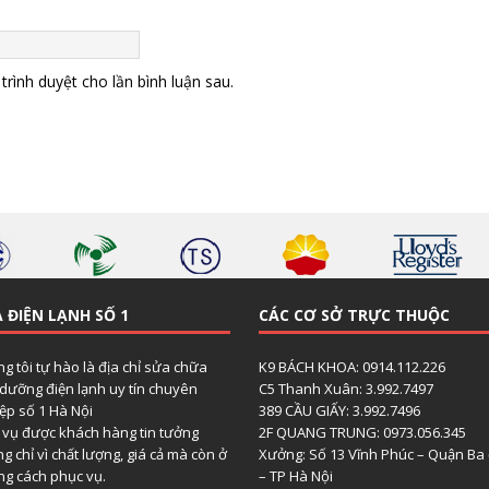
trình duyệt cho lần bình luận sau.
 ĐIỆN LẠNH SỐ 1
CÁC CƠ SỞ TRỰC THUỘC
g tôi tự hào là địa chỉ sửa chữa
K9 BÁCH KHOA: 0914.112.226
dưỡng điện lạnh uy tín chuyên
C5 Thanh Xuân: 3.992.7497
ệp số 1 Hà Nội
389 CẦU GIẤY: 3.992.7496
 vụ được khách hàng tin tưởng
2F QUANG TRUNG: 0973.056.345
g chỉ vì chất lượng, giá cả mà còn ở
Xưởng: Số 13 Vĩnh Phúc – Quận Ba
g cách phục vụ.
– TP Hà Nội