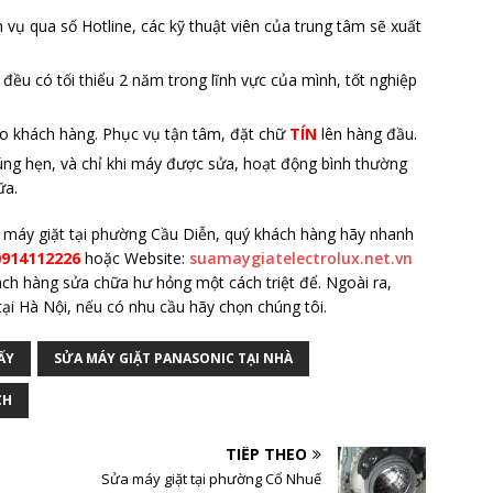
 vụ qua số Hotline, các kỹ thuật viên của trung tâm sẽ xuất
 đều có tối thiểu 2 năm trong lĩnh vực của mình, tốt nghiệp
cho khách hàng. Phục vụ tận tâm, đặt chữ
TÍN
lên hàng đầu.
ng hẹn, và chỉ khi máy được sửa, hoạt động bình thường
ữa.
ửa máy giặt tại phường Cầu Diễn, quý khách hàng hãy nhanh
0914112226
hoặc Website:
suamaygiatelectrolux.net.vn
ách hàng sửa chữa hư hỏng một cách triệt để. Ngoài ra,
ại Hà Nội, nếu có nhu cầu hãy chọn chúng tôi.
ẤY
SỬA MÁY GIẶT PANASONIC TẠI NHÀ
CH
TIẾP THEO
Sửa máy giặt tại phường Cổ Nhuế