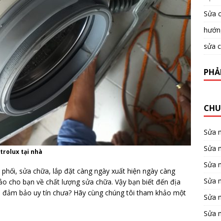
Sửa c
hướng
sửa c
PHẢ
CHU
Sửa 
Sửa m
trolux tại nhà
Sửa 
 phối, sửa chữa, lắp đặt càng ngày xuất hiện ngày càng
Sửa 
ảo cho bạn về chất lượng sửa chữa. Vậy bạn biết đến địa
n
đảm bảo uy tín chưa? Hãy cùng chúng tôi tham khảo một
Sửa 
Sửa 