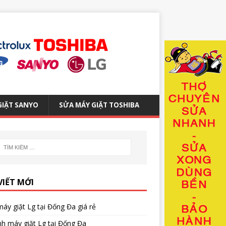
GIẶT SANYO
SỬA MÁY GIẶT TOSHIBA
VIẾT MỚI
áy giặt Lg tại Đống Đa giá rẻ
nh máy giặt Lg tại Đống Đa