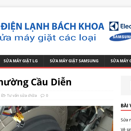
SỬA MÁY GIẶT LG
SỬA MÁY GIẶT SAMSUNG
SỬA MÁY 
phường Cầu Diễn
Tư vấn sửa chữa
0
BÀI 
Sửa m
Vệ si