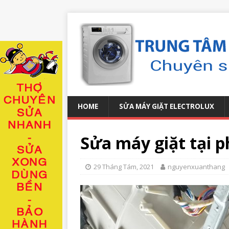
HOME
SỬA MÁY GIẶT ELECTROLUX
Sửa máy giặt tại 
29 Tháng Tám, 2021
nguyenxuanthang