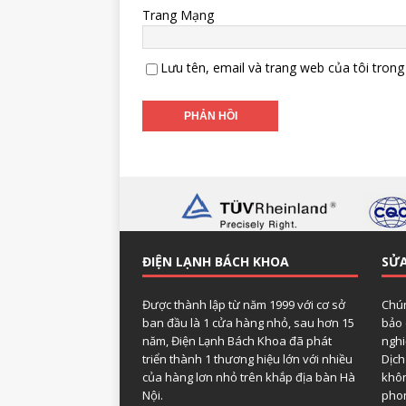
Trang Mạng
Lưu tên, email và trang web của tôi trong 
ĐIỆN LẠNH BÁCH KHOA
SỬA
Được thành lập từ năm 1999 với cơ sở
Chún
ban đầu là 1 cửa hàng nhỏ, sau hơn 15
bảo 
năm, Điện Lạnh Bách Khoa đã phát
nghi
triển thành 1 thương hiệu lớn với nhiều
Dịch
của hàng lơn nhỏ trên khắp địa bàn Hà
khôn
Nội.
phon