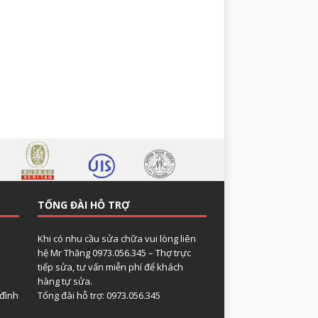
TỔNG ĐÀI HỖ TRỢ
Khi có nhu cầu sửa chữa vui lòng liên
hệ Mr Thăng 0973.056.345 – Thợ trực
tiếp sửa, tư vấn miễn phí để khách
hàng tự sửa.
 đình
Tổng đài hỗ trợ: 0973.056.345