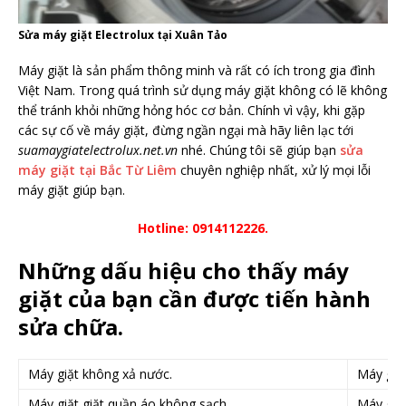
Sửa máy giặt Electrolux tại Xuân Tảo
Máy giặt là sản phẩm thông minh và rất có ích trong gia đình
Việt Nam. Trong quá trình sử dụng máy giặt không có lẽ không
thể tránh khỏi những hỏng hóc cơ bản. Chính vì vậy, khi gặp
các sự cố về máy giặt, đừng ngần ngại mà hãy liên lạc tới
suamaygiatelectrolux.net.vn
nhé. Chúng tôi sẽ giúp bạn
sửa
máy giặt tại Bắc Từ Liêm
chuyên nghiệp nhất, xử lý mọi lỗi
máy giặt giúp bạn.
Hotline: 0914112226.
Những dấu hiệu cho thấy máy
giặt của bạn cần được tiến hành
sửa chữa.
Máy giặt không xả nước.
Máy giặ
Máy giặt giặt quần áo không sạch.
Máy giặt