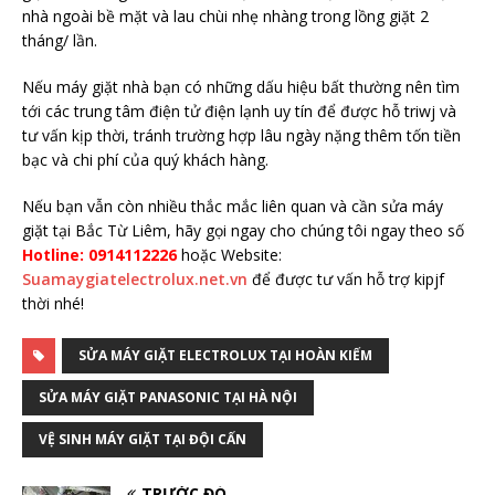
nhà ngoài bề mặt và lau chùi nhẹ nhàng trong lồng giặt 2
tháng/ lần.
Nếu máy giặt nhà bạn có những dấu hiệu bất thường nên tìm
tới các trung tâm điện tử điện lạnh uy tín để được hỗ triwj và
tư vấn kịp thời, tránh trường hợp lâu ngày nặng thêm tốn tiền
bạc và chi phí của quý khách hàng.
Nếu bạn vẫn còn nhiều thắc mắc liên quan và cần sửa máy
giặt tại Bắc Từ Liêm, hãy gọi ngay cho chúng tôi ngay theo số
Hotline: 0914112226
hoặc Website:
Suamaygiatelectrolux.net.vn
để được tư vấn hỗ trợ kipjf
thời nhé!
SỬA MÁY GIẶT ELECTROLUX TẠI HOÀN KIẾM
SỬA MÁY GIẶT PANASONIC TẠI HÀ NỘI
VỆ SINH MÁY GIẶT TẠI ĐỘI CẤN
TRƯỚC ĐÓ