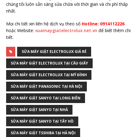
chúng tôi luôn sẵn sàng sửa chữa với thời gian và chi phí thấp
nhất.
Mọi chi tiết xin liên hệ dịch vụ theo số
Hotline: 0914112226
hoặc Website:
suamaygiatelectrolux.net.vn
để biết thêm chi
tiết.
SỬA MÁY GIẶT ELECTROLUX GIÁ RẺ
SỬA MÁY GIẶT ELECTROLUX TẠI CẦU GIẤY
SỬA MÁY GIẶT ELECTROLUX TẠI MỸ ĐÌNH
SỬA MÁY GIẶT PANASONIC TẠI HÀ NỘI
SỬA MÁY GIẶT SANYO TẠI LONG BIÊN
SỬA MÁY GIẶT SANYO TẠI NHÀ
SỬA MÁY GIẶT SANYO TẠI TÂY HỒ
SỬA MÁY GIẶT TSSHIBA TẠI HÀ NỘI