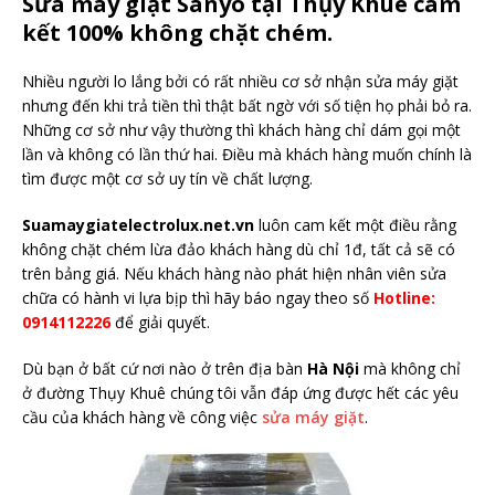
Sửa máy giặt Sanyo tại Thụy Khuê cam
kết 100% không chặt chém.
Nhiều người lo lắng bởi có rất nhiều cơ sở nhận sửa máy giặt
nhưng đến khi trả tiền thì thật bất ngờ với số tiện họ phải bỏ ra.
Những cơ sở như vậy thường thì khách hàng chỉ dám gọi một
lần và không có lần thứ hai. Điều mà khách hàng muốn chính là
tìm được một cơ sở uy tín về chất lượng.
Suamaygiatelectrolux.net.vn
luôn cam kết một điều rằng
không chặt chém lừa đảo khách hàng dù chỉ 1đ, tất cả sẽ có
trên bảng giá. Nếu khách hàng nào phát hiện nhân viên sửa
chữa có hành vi lựa bịp thì hãy báo ngay theo số
Hotline:
0914112226
để giải quyết.
Dù bạn ở bất cứ nơi nào ở trên địa bàn
Hà Nội
mà không chỉ
ở đường Thụy Khuê chúng tôi vẫn đáp ứng được hết các yêu
cầu của khách hàng về công việc
sửa máy giặt
.