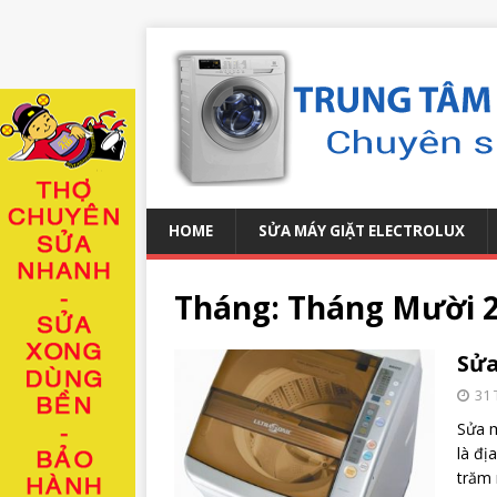
HOME
SỬA MÁY GIẶT ELECTROLUX
Tháng:
Tháng Mười 
Sửa
31 
Sửa m
là đị
trăm 