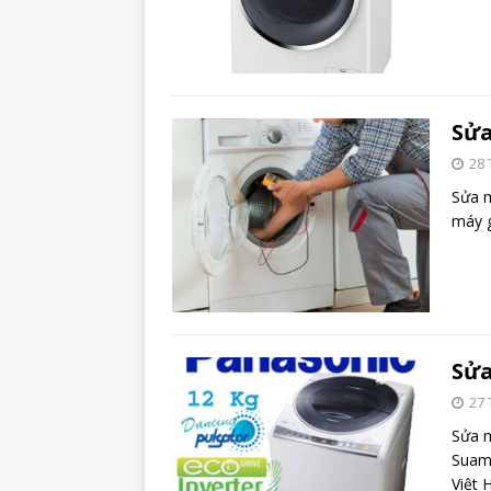
Sửa
28 
Sửa m
máy g
Sửa
27 
Sửa m
Suama
Việt 