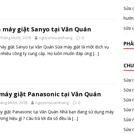
Sửa c
hướng
sửa c
 máy giặt Sanyo tại Văn Quán
Tháng Mười, 2018
nguyenxuanthang
0
PHẢ
áy giặt Sanyo tại Văn Quán Sửa máy giặt là một dịch vụ
nhiều công ty cung cấp. Họ luôn muốn đáp ứng
[…]
CHU
Sửa 
Sửa m
máy giặt Panasonic tại Văn Quán
Sửa 
háng Mười, 2018
nguyenxuanthang
0
Sửa 
y giặt Panasonic tại Văn Quán Nhà bạn đang sử dụng máy
ương hiệu gì ? Câu trả lời đa số đều là
[…]
Sửa 
Sửa 