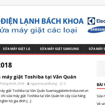
SỬA MÁY GIẶT LG
SỬA MÁY GIẶT SAMSUNG
SỬA MÁY 
2018
 máy giặt Toshiba tại Văn Quán
Tháng Mười, 2018
nguyenxuanthang
0
BÀI 
áy giặt Toshiba tại Văn Quán Suamaygiatelectrolux.net.vn
a chỉ sửa máy giặt Toshiba tại Văn Quán tin cậy của hàng
Sửa m
nghìn hộ gia đình
[…]
Vệ si