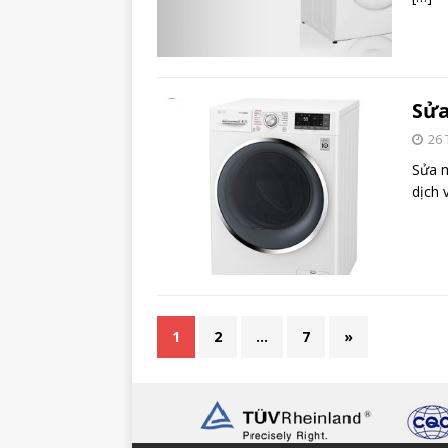
Sửa
26 
Sửa m
dịch 
1
2
…
7
»