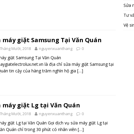
Sửa 
Tư v
Vệ si
 máy giặt Samsung Tại Văn Quán
Tháng Mười, 2018
nguyenxuanthang
0
máy giặt Samsung Tại Văn Quán
ygiatelectrolux.net.vn là địa chỉ sửa máy giặt Samsung tại
uán tin cậy của hàng trăm nghìn hộ gia
[…]
 máy giặt Lg tại Văn Quán
Tháng Mười, 2018
nguyenxuanthang
0
áy giặt Lg tại Văn Quán Gọi dịch vụ sửa máy giặt Lg tại
ăn Quán chỉ trong 30 phút có nhân viên
[…]