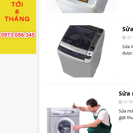
Sửa
31 
Sửa m
được 
Sửa 
31 T
Sửa má
giặt th