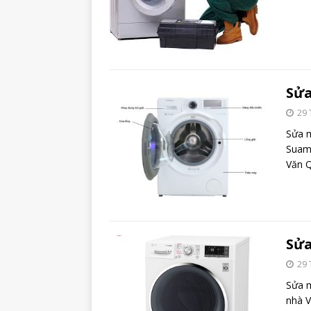
Sửa
29 
Sửa 
Suama
Văn Q
Sửa
29 
Sửa m
nhà V