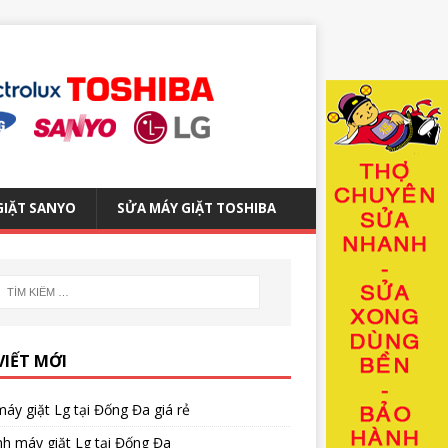
GIẶT SANYO
SỬA MÁY GIẶT TOSHIBA
VIẾT MỚI
áy giặt Lg tại Đống Đa giá rẻ
nh máy giặt Lg tại Đống Đa