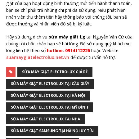
giặt của bạn hoạt động bình thường mới tiến hành thanh toán,
bạn sẽ chỉ phải trả những chi phí đã sử dụng. Nếu phát hiện
nhân viên thu thêm tiền hãy thông báo với chúng tôi, bạn sẽ
được thưởng và nhân viên đó sẽ bị kỷ luật.
Hãy sử dụng dịch vụ
sửa máy giặt Lg
tại Nguyễn Văn Cừ của
chúng tôi chắc chắn bạn sẽ hài lòng. Để sử dụng quý khách vui
lòng liên hệ theo số
hotline: 0914112226
hoặc Website:
suamaygiatelectrolux.net.vn
để được tư vấn hỗ trợ.
SỬA MÁY GIẶT ELECTROLUX GIÁ RẺ
SỬA MÁY GIẶT ELECTROLUX TẠI CẦU GIẤY
SỬA MÁY GIẶT ELECTROLUX TẠI HÀ NỘI
SỬA MÁY GIẶT ELECTROLUX TẠI MỸ ĐÌNH
SỬA MÁY GIẶT ELECTROLUX TẠI NHÀ
SỬA MÁY GIẶT SAMSUNG TẠI HÀ NỘI UY TÍN