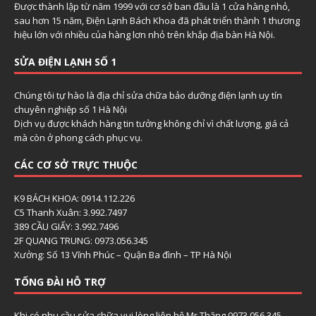
Được thành lập từ năm 1999 với cơ sở ban đầu là 1 cửa hàng nhỏ,
sau hơn 15 năm, Điện Lạnh Bách Khoa đã phát triển thành 1 thương
hiệu lớn với nhiều của hàng lơn nhỏ trên khắp địa bàn Hà Nội.
SỬA ĐIỆN LẠNH SỐ 1
Chúng tôi tự hào là địa chỉ sửa chữa bảo dưỡng điện lạnh uy tín
chuyên nghiệp số 1 Hà Nội
Dịch vụ được khách hàng tin tưởng không chỉ vì chất lượng, giá cả
mà còn ở phong cách phục vụ.
CÁC CƠ SỞ TRỰC THUỘC
K9 BÁCH KHOA: 0914.112.226
C5 Thanh Xuân: 3.992.7497
389 CẦU GIẤY: 3.992.7496
2F QUANG TRUNG: 0973.056.345
Xưởng: Số 13 Vĩnh Phúc – Quận Ba đình – TP Hà Nội
TỔNG ĐÀI HỖ TRỢ
Khi có nhu cầu sửa chữa vui lòng liên hệ Mr Thăng 0973.056.345 –