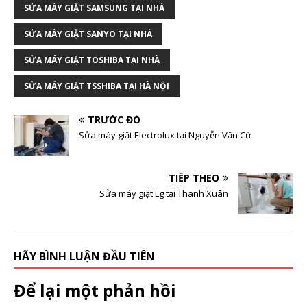
SỬA MÁY GIẶT SAMSUNG TẠI NHÀ
SỬA MÁY GIẶT SANYO TẠI NHÀ
SỬA MÁY GIẶT TOSHIBA TẠI NHÀ
SỬA MÁY GIẶT TSSHIBA TẠI HÀ NỘI
TRƯỚC ĐÓ
Sửa máy giặt Electrolux tại Nguyễn Văn Cừ
TIẾP THEO
Sửa máy giặt Lg tại Thanh Xuân
HÃY BÌNH LUẬN ĐẦU TIÊN
Để lại một phản hồi