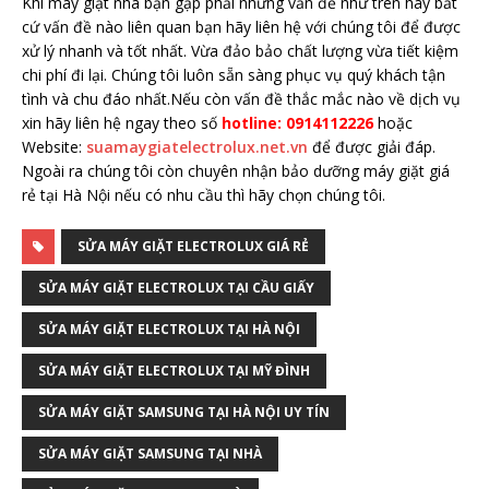
Khi máy giặt nhà bạn gặp phải những vấn đề như trên hay bất
cứ vấn đề nào liên quan bạn hãy liên hệ với chúng tôi để được
xử lý nhanh và tốt nhất. Vừa đảo bảo chất lượng vừa tiết kiệm
chi phí đi lại. Chúng tôi luôn sẵn sàng phục vụ quý khách tận
tình và chu đáo nhất.Nếu còn vấn đề thắc mắc nào về dịch vụ
xin hãy liên hệ ngay theo số
hotline: 0914112226
hoặc
Website:
suamaygiatelectrolux.net.vn
để được giải đáp.
Ngoài ra chúng tôi còn chuyên nhận bảo dưỡng máy giặt giá
rẻ tại Hà Nội nếu có nhu cầu thì hãy chọn chúng tôi.
SỬA MÁY GIẶT ELECTROLUX GIÁ RẺ
SỬA MÁY GIẶT ELECTROLUX TẠI CẦU GIẤY
SỬA MÁY GIẶT ELECTROLUX TẠI HÀ NỘI
SỬA MÁY GIẶT ELECTROLUX TẠI MỸ ĐÌNH
SỬA MÁY GIẶT SAMSUNG TẠI HÀ NỘI UY TÍN
SỬA MÁY GIẶT SAMSUNG TẠI NHÀ