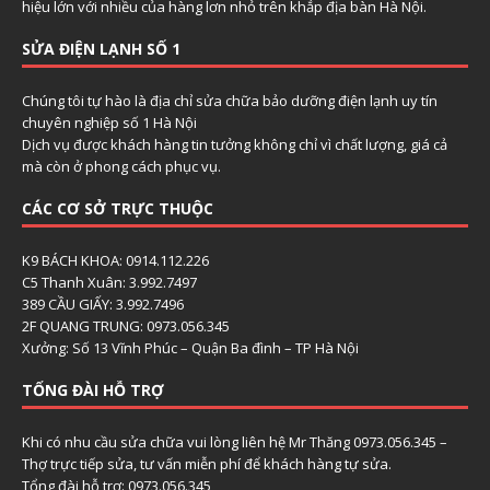
hiệu lớn với nhiều của hàng lơn nhỏ trên khắp địa bàn Hà Nội.
SỬA ĐIỆN LẠNH SỐ 1
Chúng tôi tự hào là địa chỉ sửa chữa bảo dưỡng điện lạnh uy tín
chuyên nghiệp số 1 Hà Nội
Dịch vụ được khách hàng tin tưởng không chỉ vì chất lượng, giá cả
mà còn ở phong cách phục vụ.
CÁC CƠ SỞ TRỰC THUỘC
K9 BÁCH KHOA: 0914.112.226
C5 Thanh Xuân: 3.992.7497
389 CẦU GIẤY: 3.992.7496
2F QUANG TRUNG: 0973.056.345
Xưởng: Số 13 Vĩnh Phúc – Quận Ba đình – TP Hà Nội
TỔNG ĐÀI HỖ TRỢ
Khi có nhu cầu sửa chữa vui lòng liên hệ Mr Thăng 0973.056.345 –
Thợ trực tiếp sửa, tư vấn miễn phí để khách hàng tự sửa.
Tổng đài hỗ trợ: 0973.056.345