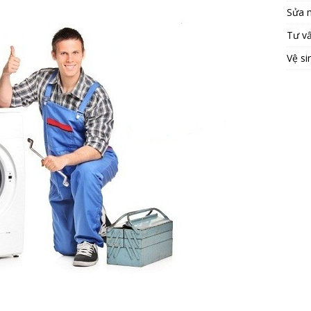
Sửa 
Tư v
Vệ si