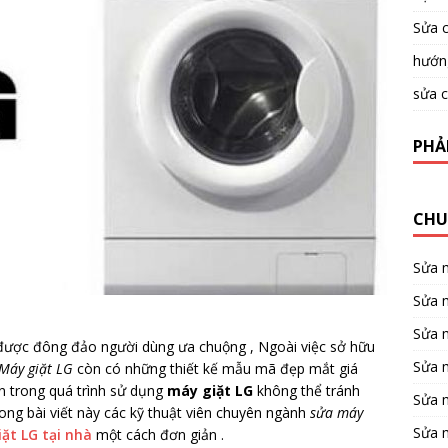
Sửa c
hướng
sửa c
PHẢ
CHU
Sửa 
Sửa m
Sửa 
ược đông đảo người dùng ưa chuộng , Ngoài việc sở hữu
Sửa 
Máy giặt LG
còn có những thiết kế mẫu mã đẹp mắt giá
ên trong quá trình sử dụng
máy giặt LG
không thể tránh
Sửa 
ong bài viết này các kỹ thuật viên chuyên ngành
sửa máy
Sửa 
ặt LG tại nhà
một cách đơn giản .