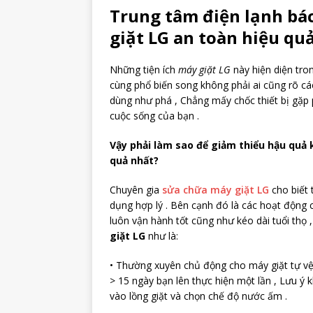
Trung tâm điện lạnh b
giặt LG an toàn hiệu quả
Những tiện ích
máy giặt LG
này hiện diện tro
cùng phổ biến song không phải ai cũng rõ các
dùng như phá , Chẳng mấy chốc thiết bị gặp p
cuộc sống của bạn .
Vậy phải làm sao để giảm thiểu hậu quả
quả nhất?
Chuyên gia
sửa chữa máy giặt LG
cho biết 
dụng hợp lý . Bên cạnh đó là các hoạt động
luôn vận hành tốt cũng như kéo dài tuổi thọ
giặt LG
như là:
• Thường xuyên chủ động cho máy giặt tự vệ
> 15 ngày bạn lên thực hiện một lần , Lưu ý
vào lồng giặt và chọn chế độ nước ấm .