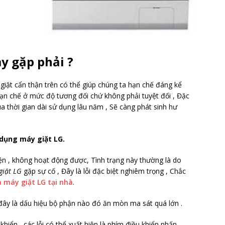
ay gặp phải ?
iặt cẩn thận trên có thể giúp chúng ta hạn chế đáng kể
 hạn chế ở mức độ tương đối chứ không phải tuyệt đối , Đặc
ua thời gian dài sử dụng lâu năm , Sẽ càng phát sinh hư
dụng máy giặt LG.
ện , không hoạt động được, Tình trạng này thường là do
giặt LG
gặp sự cố , Đây là lỗi đặc biệt nghiêm trọng , Chắc
 máy giặt LG tại nhà
.
đây là dấu hiệu bộ phận nào đó ăn mòn ma sát quá lớn .
hiển , các lỗi có thể xuất hiện là phím điều khiển nhấn