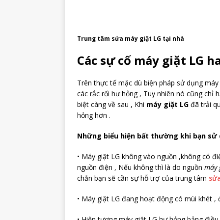
Trung tâm sửa máy giặt LG tại nhà
Các sự cố máy giặt LG h
Trên thực tế mặc dù biện pháp sử dụng máy g
các rắc rối hư hỏng , Tuy nhiên nó cũng chỉ
biệt càng về sau , Khi
máy giặt LG
đã trải q
hỏng hơn .
Những biểu hiện bất thường khi bạn sử 
• Máy giặt LG không vào nguồn ,không có đi
nguồn điện , Nếu không thì là do nguồn
máy 
chắn bạn sẽ cần sự hỗ trợ của trung tâm
sửa
• Máy giặt LG đang hoạt động có mùi khét , 
• Hiện tượng máy giặt LG hư hỏng bảng điều k