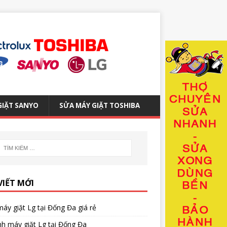
GIẶT SANYO
SỬA MÁY GIẶT TOSHIBA
VIẾT MỚI
áy giặt Lg tại Đống Đa giá rẻ
nh máy giặt Lg tại Đống Đa