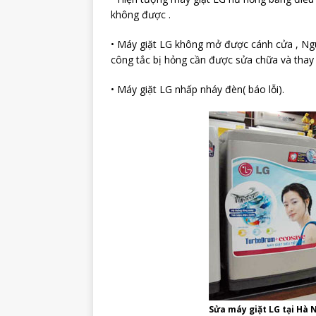
không được .
• Máy giặt LG không mở được cánh cửa , Ngu
công tắc bị hỏng cần được sửa chữa và thay 
• Máy giặt LG nhấp nháy đèn( báo lỗi).
Sửa máy giặt LG tại Hà N