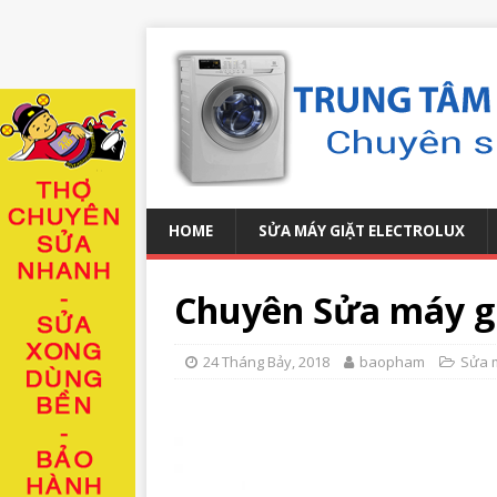
HOME
SỬA MÁY GIẶT ELECTROLUX
Chuyên Sửa máy gi
24 Tháng Bảy, 2018
baopham
Sửa m