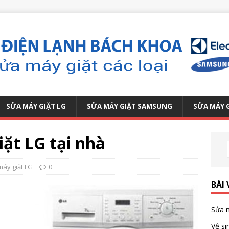
SỬA MÁY GIẶT LG
SỬA MÁY GIẶT SAMSUNG
SỬA MÁY 
ặt LG tại nhà
áy giặt LG
0
BÀI 
Sửa m
Vệ si