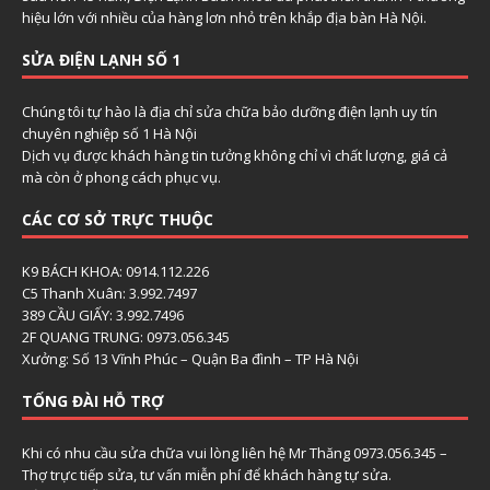
hiệu lớn với nhiều của hàng lơn nhỏ trên khắp địa bàn Hà Nội.
SỬA ĐIỆN LẠNH SỐ 1
Chúng tôi tự hào là địa chỉ sửa chữa bảo dưỡng điện lạnh uy tín
chuyên nghiệp số 1 Hà Nội
Dịch vụ được khách hàng tin tưởng không chỉ vì chất lượng, giá cả
mà còn ở phong cách phục vụ.
CÁC CƠ SỞ TRỰC THUỘC
K9 BÁCH KHOA: 0914.112.226
C5 Thanh Xuân: 3.992.7497
389 CẦU GIẤY: 3.992.7496
2F QUANG TRUNG: 0973.056.345
Xưởng: Số 13 Vĩnh Phúc – Quận Ba đình – TP Hà Nội
TỔNG ĐÀI HỖ TRỢ
Khi có nhu cầu sửa chữa vui lòng liên hệ Mr Thăng 0973.056.345 –
Thợ trực tiếp sửa, tư vấn miễn phí để khách hàng tự sửa.