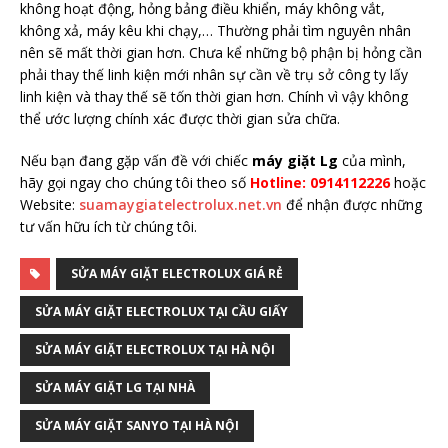
không hoạt động, hỏng bảng điều khiển, máy không vắt,
không xả, máy kêu khi chạy,… Thường phải tìm nguyên nhân
nên sẽ mất thời gian hơn. Chưa kể những bộ phận bị hỏng cần
phải thay thế linh kiện mới nhân sự cần về trụ sở công ty lấy
linh kiện và thay thế sẽ tốn thời gian hơn. Chính vì vậy không
thể ước lượng chính xác được thời gian sửa chữa.
Nếu bạn đang gặp vấn đề với chiếc
máy giặt Lg
của mình,
hãy gọi ngay cho chúng tôi theo số
Hotline: 0914112226
hoặc
Website:
suamaygiatelectrolux.net.vn
để nhận được những
tư vấn hữu ích từ chúng tôi.
SỬA MÁY GIẶT ELECTROLUX GIÁ RẺ
SỬA MÁY GIẶT ELECTROLUX TẠI CẦU GIẤY
SỬA MÁY GIẶT ELECTROLUX TẠI HÀ NỘI
SỬA MÁY GIẶT LG TẠI NHÀ
SỬA MÁY GIẶT SANYO TẠI HÀ NỘI