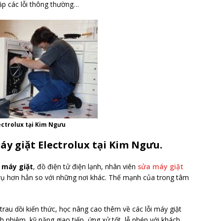
 gặp các lỗi thông thường…
ectrolux tại Kim Ngưu
y giặt Electrolux tại Kim Ngưu.
 máy giặt
, đồ điện tử điện lạnh, nhân viên
sửa máy giặt
vụ hơn hẳn so với những nơi khác. Thế mạnh của trong tâm
rau dồi kiến thức, học nâng cao thêm về các lỗi máy giặt
h nhiệm, kỹ năng giao tiếp, ứng xử tốt, lễ phép với khách