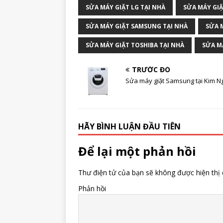
SỬA MÁY GIẶT LG TẠI NHÀ
SỬA MÁY GIẶ
SỬA MÁY GIẶT SAMSUNG TẠI NHÀ
SỬA 
SỬA MÁY GIẶT TOSHIBA TẠI NHÀ
SỬA MÁ
TRƯỚC ĐÓ
Sửa máy giặt Samsung tại Kim 
HÃY BÌNH LUẬN ĐẦU TIÊN
Để lại một phản hồi
Thư điện tử của bạn sẽ không được hiện thị 
Phản hồi