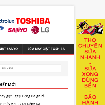
GIẶT SANYO
SỬA MÁY GIẶT TOSHIBA
VIẾT MỚI
áy giặt Lg tại Đống Đa giá rẻ
nh máy giặt Lg tại Đống Đa