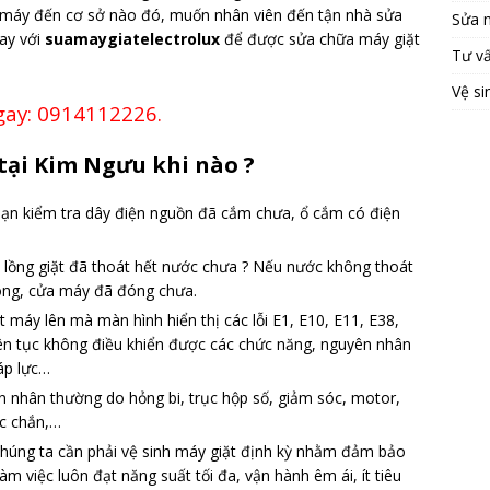
ng máy đến cơ sở nào đó, muốn nhân viên đến tận nhà sửa
Sửa 
gay với
suamaygiatelectrolux
để được sửa chữa máy giặt
Tư v
Vệ si
gay: 0914112226.
 tại Kim Ngưu khi nào ?
ạn kiểm tra dây điện nguồn đã cắm chưa, ổ cắm có điện
lồng giặt đã thoát hết nước chưa ? Nếu nước không thoát
hông, cửa máy đã đóng chưa.
 máy lên mà màn hình hiển thị các lỗi E1, E10, E11, E38,
iên tục không điều khiển được các chức năng, nguyên nhân
áp lực…
n nhân thường do hỏng bi, trục hộp số, giảm sóc, motor,
ắc chắn,…
chúng ta cần phải vệ sinh máy giặt định kỳ nhằm đảm bảo
m việc luôn đạt năng suất tối đa, vận hành êm ái, ít tiêu