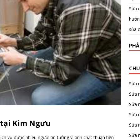
Sửa c
hướng
sửa c
PHẢ
CHU
Sửa 
Sửa m
Sửa 
Sửa 
 tại Kim Ngưu
Sửa 
Sửa 
ịch vụ được nhiều người tin tưởng vì tính chất thuận tiện