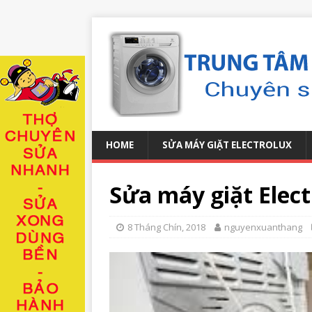
HOME
SỬA MÁY GIẶT ELECTROLUX
Sửa máy giặt Elec
8 Tháng Chín, 2018
nguyenxuanthang