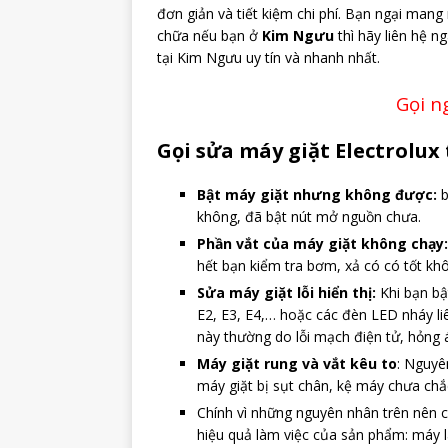
đơn giản và tiết kiệm chi phí. Bạn ngại ma
chữa nếu bạn ở
Kim Ngưu
thì hãy liên hệ n
tại Kim Ngưu uy tín và nhanh nhất.
Gọi n
Gọi sửa máy giặt Electrolux
Bật máy giặt nhưng không được:
b
không, đã bật nút mở nguồn chưa.
Phần vắt của máy giặt không chạy:
hết bạn kiểm tra bơm, xả có có tốt k
Sửa máy giặt lỗi hiển thị:
Khi bạn bật
E2, E3, E4,… hoặc các đèn LED nháy l
này thường do lỗi mạch điện tử, hỏng 
Máy giặt rung và vắt kêu to
: Nguyê
máy giặt bị sụt chân, kệ máy chưa ch
Chính vì những nguyên nhân trên nên 
hiệu quả làm việc của sản phẩm: máy là