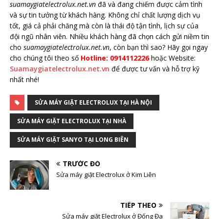
suamaygiatelectrolux.net.vn
đã và đang chiếm được cảm tình
và sự tin tưởng từ khách hàng. Không chỉ chất lượng dịch vụ
tốt, giá cả phải chăng mà còn là thái độ tận tình, lịch sự của
đội ngũ nhân viên. Nhiều khách hàng đã chọn cách gửi niềm tin
cho
suamaygiatelectrolux.net.vn
, còn bạn thì sao? Hãy gọi ngay
cho chúng tôi theo số
Hotline: 0914112226
hoặc Website:
Suamaygiatelectrolux.net.vn
để được tư vấn và hỗ trợ kỹ
nhất nhé!
SỬA MÁY GIẶT ELECTROLUX TẠI HÀ NỘI
SỬA MÁY GIẶT ELECTROLUX TẠI NHÀ
SỬA MÁY GIẶT SANYO TẠI LONG BIÊN
TRƯỚC ĐÓ
Sửa máy giặt Electrolux ở Kim Liên
TIẾP THEO
Sửa máy giặt Electrolux ở Đống Đa