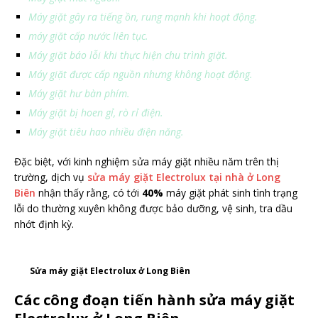
Máy giặt gây ra tiếng ồn, rung mạnh khi hoạt động.
máy giặt cấp nước liên tục.
Máy giặt báo lỗi khi thực hiện chu trình giặt.
Máy giặt được cấp nguồn nhưng không hoạt động.
Máy giặt hư bàn phím.
Máy giặt bị hoen gỉ, rò rỉ điện.
Máy giặt tiêu hao nhiều điện năng.
Đặc biệt, với kinh nghiệm sửa máy giặt nhiều năm trên thị
trường, dịch vụ
sửa máy giặt Electrolux tại nhà ở Long
Biên
nhận thấy rằng, có tới
40%
máy giặt phát sinh tình trạng
lỗi do thường xuyên không được bảo dưỡng, vệ sinh, tra dầu
nhớt định kỳ.
Sửa máy giặt Electrolux ở Long Biên
Các công đoạn tiến hành sửa máy giặt