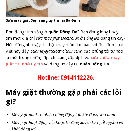
Sửa máy giặt Samsung uy tín tại Ba Đình
Bạn đang sinh sống ở
quận Đống Đa
? Bạn đang loay hoay
tìm một địa chỉ
sửa máy giặt Electrolux ở Đống Đa
đáng tin cậy?
Nếu đúng như vậy thì thật may mắn cho bạn khi đọc được bài
viết này đấy.
Suamaygiatelectrolux.net.vn
của chúng tôi tự hào
là một trong những địa chỉ cung cấp dịch vụ
sửa chữa máy
giặt tại nhà uy tín
và đáng tin cậy tại
quận Đống Đa.
Hotline: 0914112226.
Máy giặt thường gặp phải các lỗi
gì?
Máy giặt phát ra nhiều tiếng động lớn khi đang vận hành.
Máy giặt hoạt động yếu hoặc thường xuyên tự ngắt nguồn và
khởi động lại.