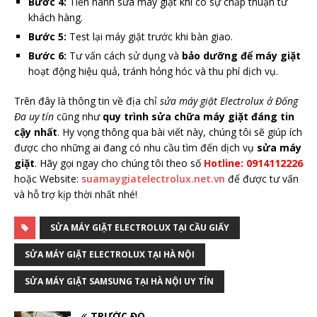
Bước 4:
Tiến hành sửa máy giặt khi có sự chấp thuận từ
khách hàng.
Bước 5:
Test lại máy giặt trước khi bàn giao.
Bước 6:
Tư vấn cách sử dụng và
bảo dưỡng để máy giặt
hoạt động hiệu quả, tránh hỏng hóc và thu phí dịch vụ.
Trên đây là thông tin về địa chỉ
sửa máy giặt Electrolux ở Đống
Đa uy tín
cũng như
quy trình sửa chữa máy giặt đáng tin
cậy nhất
. Hy vọng thông qua bài viết này, chúng tôi sẽ giúp ích
được cho những ai đang có nhu cầu tìm đến dịch vụ
sửa máy
giặt
. Hãy gọi ngay cho chúng tôi theo số
Hotline: 0914112226
hoặc Website:
suamaygiatelectrolux.net.vn
để được tư vấn
và hỗ trợ kịp thời nhất nhé!
SỬA MÁY GIẶT ELECTROLUX TẠI CẦU GIẤY
SỬA MÁY GIẶT ELECTROLUX TẠI HÀ NỘI
SỬA MÁY GIẶT SAMSUNG TẠI HÀ NỘI UY TÍN
TRƯỚC ĐÓ