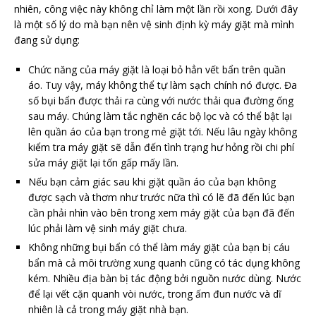
nhiên, công việc này không chỉ làm một lần rồi xong. Dưới đây
là một số lý do mà bạn nên vệ sinh định kỳ máy giặt mà mình
đang sử dụng:
Chức năng của máy giặt là loại bỏ hẳn vết bẩn trên quần
áo. Tuy vậy, máy không thể tự làm sạch chính nó được. Đa
số bụi bẩn được thải ra cùng với nước thải qua đường ống
sau máy. Chúng làm tắc nghẽn các bộ lọc và có thể bật lại
lên quần áo của bạn trong mẻ giặt tới. Nếu lâu ngày không
kiểm tra máy giặt sẽ dẫn đến tình trạng hư hỏng rồi chi phí
sửa máy giặt lại tốn gấp mấy lần.
Nếu bạn cảm giác sau khi giặt quần áo của bạn không
được sạch và thơm như trước nữa thì có lẽ đã đến lúc bạn
cần phải nhìn vào bên trong xem máy giặt của bạn đã đến
lúc phải làm vệ sinh máy giặt chưa.
Không những bụi bẩn có thể làm máy giặt của bạn bị cáu
bẩn mà cả môi trường xung quanh cũng có tác dụng không
kém. Nhiều địa bàn bị tác động bởi nguồn nước dùng. Nước
để lại vết cặn quanh vòi nước, trong ấm đun nước và dĩ
nhiên là cả trong máy giặt nhà bạn.