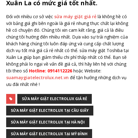
Xuân La có mức giá tốt nhất.
Đối với nhiều cơ sở việc
sửa máy giặt giá rẻ
là không hề có
với bảng giá ghi bên ngoài là giá rẻ nhưng thực chất lại không
hề có chuyện đó. Chúng tôi xin cam kết rằng, giá cả là điều
chúng tôi hướng đến nhiều nhất. Dựa vào sự trải nghiệm của
khách hàng chúng tôi luôn đáp ứng và cung cấp chất lượng
dịch vụ tốt mà giá cả rẻ nhất có thể. sửa máy giặt Toshiba tại
Xuân La giúp bạn giảm thiểu chi phí thấp nhất có thể. Bạn sẽ
không phải lo ngại về vấn đề giá cả, thì hãy liên hệ với chúng
tôi theo số
Hotline: 0914112226
hoặc Website:
suamaygiatelectrolux.net.vn
để tận hưởng những dịch vụ
ưu đãi nhất nhé !
SỬA MÁY GIẶT ELECTROLUX GIÁ RẺ
SỬA MÁY GIẶT ELECTROLUX TẠI CẦU GIẤY
SỬA MÁY GIẶT ELECTROLUX TẠI HÀ NỘI
SỬA MÁY GIẶT ELECTROLUX TẠI MỸ ĐÌNH