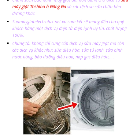
máy giặt Toshiba ở Đống Đa
và các dịch vụ sửa chữa bảo
dưỡng khác.
Suamaygiatelectrolux.net.vn cam kết sẽ mang đến cho quý
khách hàng một dịch vụ điện tử điện lạnh uy tín, chất lượng
100%.
Chúng tôi không chỉ cung cấp dịch vụ sửa máy giặt mà còn
các dịch vụ khác như: sửa điều hòa, sửa tủ lạnh, sửa bình
nước nóng, bảo dưỡng điều hòa, nạp gas điều hòa,….