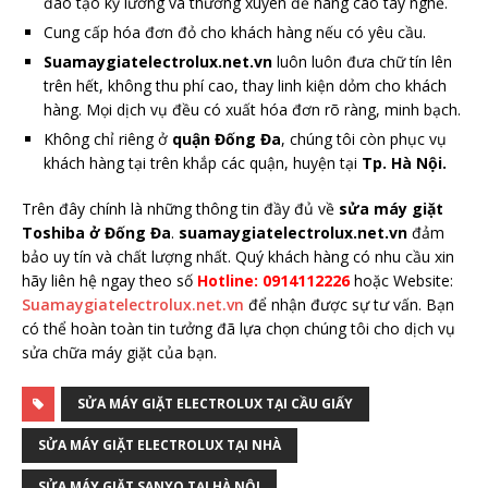
đào tạo kỹ lưỡng và thường xuyên để nâng cao tay nghề.
Cung cấp hóa đơn đỏ cho khách hàng nếu có yêu cầu.
Suamaygiatelectrolux.net.vn
luôn luôn đưa chữ tín lên
trên hết, không thu phí cao, thay linh kiện dỏm cho khách
hàng. Mọi dịch vụ đều có xuất hóa đơn rõ ràng, minh bạch.
Không chỉ riêng ở
quận Đống Đa
, chúng tôi còn phục vụ
khách hàng tại trên khắp các quận, huyện tại
Tp. Hà Nội.
Trên đây chính là những thông tin đầy đủ về
sửa máy giặt
Toshiba ở Đống Đa
.
suamaygiatelectrolux.net.vn
đảm
bảo uy tín và chất lượng nhất. Quý khách hàng có nhu cầu xin
hãy liên hệ ngay theo số
Hotline: 0914112226
hoặc Website:
Suamaygiatelectrolux.net.vn
để nhận được sự tư vấn. Bạn
có thể hoàn toàn tin tưởng đã lựa chọn chúng tôi cho dịch vụ
sửa chữa máy giặt của bạn.
SỬA MÁY GIẶT ELECTROLUX TẠI CẦU GIẤY
SỬA MÁY GIẶT ELECTROLUX TẠI NHÀ
SỬA MÁY GIẶT SANYO TẠI HÀ NỘI