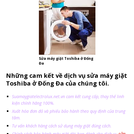
Sửa máy giặt Toshiba ở Đống
Đa
Những cam kết về dịch vụ sửa máy giặt
Toshiba ở Đống Đa của chúng tôi.
Suamaygiatelectrolux.net.vn cam kết cung cấp, thay thế linh
kiện chính hãng 100%.
Xuất hóa đơn đỏ và phiếu bảo hành theo quy định của trung
tâm.
Tư vấn khách hàng cách sử dụng máy giặt đúng cách.
Chính sách bảo hành máy giặt dài hạn dành cho dịch vụ
sửa