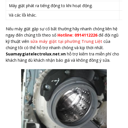
Máy giặt phát ra tiếng động to khi hoạt động.
Máy
Và các lỗi khác.
Nếu máy giặt gặp sự cố bất thường hãy nhanh chóng liên hệ
ngay đến chúng tôi theo số
Hotline: 0914112226
để đội ngũ
kỹ thuật viên
sửa máy giặt tại phường Trung Liệt
của
chúng tôi có thể hỗ trợ nhanh chóng và kịp thời nhất.
Suamaygiatelectrolux.net.vn
hỗ trợ kiểm tra miễn phí cho
khách hàng dù khách nhận báo giá và không đồng ý sửa.