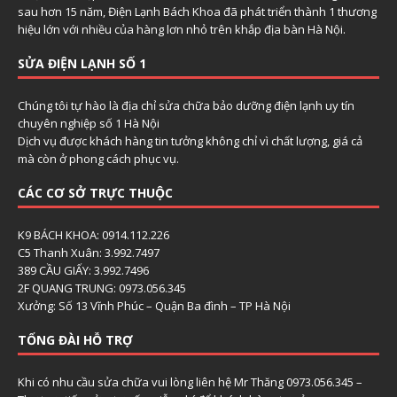
sau hơn 15 năm, Điện Lạnh Bách Khoa đã phát triển thành 1 thương
hiệu lớn với nhiều của hàng lơn nhỏ trên khắp địa bàn Hà Nội.
SỬA ĐIỆN LẠNH SỐ 1
Chúng tôi tự hào là địa chỉ sửa chữa bảo dưỡng điện lạnh uy tín
chuyên nghiệp số 1 Hà Nội
Dịch vụ được khách hàng tin tưởng không chỉ vì chất lượng, giá cả
mà còn ở phong cách phục vụ.
CÁC CƠ SỞ TRỰC THUỘC
K9 BÁCH KHOA: 0914.112.226
C5 Thanh Xuân: 3.992.7497
389 CẦU GIẤY: 3.992.7496
2F QUANG TRUNG: 0973.056.345
Xưởng: Số 13 Vĩnh Phúc – Quận Ba đình – TP Hà Nội
TỔNG ĐÀI HỖ TRỢ
Khi có nhu cầu sửa chữa vui lòng liên hệ Mr Thăng 0973.056.345 –