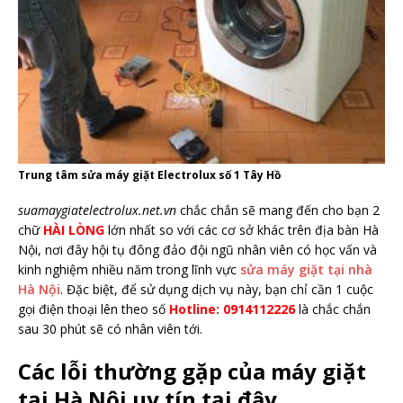
Trung tâm sửa máy giặt Electrolux số 1 Tây Hồ
suamaygiatelectrolux.net.vn
chắc chắn sẽ mang đến cho bạn 2
chữ
HÀI LÒNG
lớn nhất so với các cơ sở khác trên địa bàn Hà
Nội, nơi đây hội tụ đông đảo đội ngũ nhân viên có học vấn và
kinh nghiệm nhiều năm trong lĩnh vực
sửa máy giặt tại nhà
Hà Nội
. Đặc biệt, để sử dụng dịch vụ này, bạn chỉ cần 1 cuộc
gọi điện thoại lên theo số
Hotline: 0914112226
là chắc chắn
sau 30 phút sẽ có nhân viên tới.
Các lỗi thường gặp của máy giặt
tại Hà Nội uy tín tại đây.