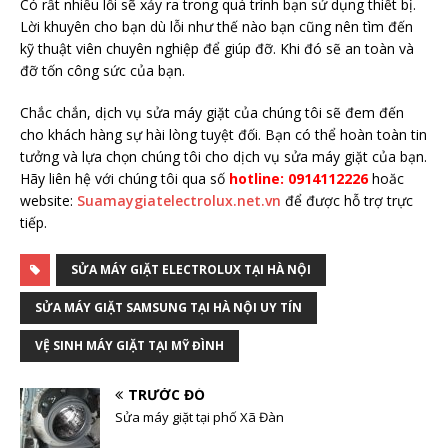
Có rất nhiều lỗi sẽ xảy ra trong quá trình bạn sử dụng thiết bị.
Lời khuyên cho bạn dù lỗi như thế nào bạn cũng nên tìm đến
kỹ thuật viên chuyên nghiệp để giúp đỡ. Khi đó sẽ an toàn và
đỡ tốn công sức của bạn.
Chắc chắn, dịch vụ sửa máy giặt của chúng tôi sẽ đem đến
cho khách hàng sự hài lòng tuyệt đối. Bạn có thể hoàn toàn tin
tưởng và lựa chọn chúng tôi cho dịch vụ sửa máy giặt của bạn.
Hãy liên hệ với chúng tôi qua số
hotline: 0914112226
hoăc
website:
Suamaygiatelectrolux.net.vn
để được hỗ trợ trực
tiếp.
SỬA MÁY GIẶT ELECTROLUX TẠI HÀ NỘI
SỬA MÁY GIẶT SAMSUNG TẠI HÀ NỘI UY TÍN
VỆ SINH MÁY GIẶT TẠI MỸ ĐÌNH
TRƯỚC ĐÓ
Sửa máy giặt tại phố Xã Đàn