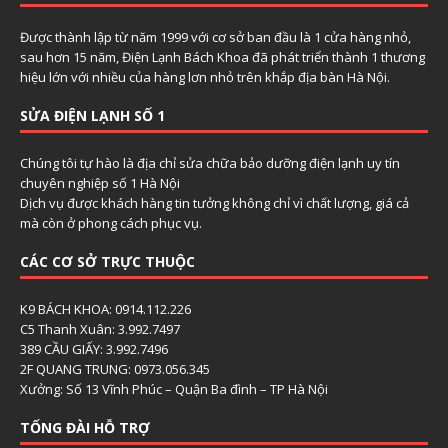
Được thành lập từ năm 1999 với cơ sở ban đầu là 1 cửa hàng nhỏ,
sau hơn 15 năm, Điện Lạnh Bách Khoa đã phát triển thành 1 thương
hiệu lớn với nhiều của hàng lơn nhỏ trên khắp địa bàn Hà Nội.
SỬA ĐIỆN LẠNH SỐ 1
Chúng tôi tự hào là địa chỉ sửa chữa bảo dưỡng điện lạnh uy tín
chuyên nghiệp số 1 Hà Nội
Dịch vụ được khách hàng tin tưởng không chỉ vì chất lượng, giá cả
mà còn ở phong cách phục vụ.
CÁC CƠ SỞ TRỰC THUỘC
K9 BÁCH KHOA: 0914.112.226
C5 Thanh Xuân: 3.992.7497
389 CẦU GIẤY: 3.992.7496
2F QUANG TRUNG: 0973.056.345
Xưởng: Số 13 Vĩnh Phúc – Quận Ba đình – TP Hà Nội
TỔNG ĐÀI HỖ TRỢ