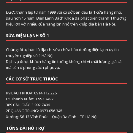
Được thành lập từ năm 1999 với cơ sở ban đầu là 1 cửa hàng nhỏ,
sau hơn 15 năm, Điện Lạnh Bách Khoa đã phát triển thành 1 thương
hiệu lớn với nhiều của hàng lơn nhỏ trên khắp địa bàn Hà Nội.
SỬA ĐIỆN LẠNH SỐ 1
Chúng tôi tự hào là địa chỉ sửa chữa bảo dưỡng điện lạnh uy tín
chuyên nghiệp số 1 Hà Nội
Dịch vụ được khách hàng tin tưởng không chỉ vì chất lượng, giá cả
mà còn ở phong cách phục vụ.
CÁC CƠ SỞ TRỰC THUỘC
K9 BÁCH KHOA: 0914.112.226
C5 Thanh Xuân: 3.992.7497
389 CẦU GIẤY: 3.992.7496
2F QUANG TRUNG: 0973.056.345
Xưởng: Số 13 Vĩnh Phúc – Quận Ba đình – TP Hà Nội
TỔNG ĐÀI HỖ TRỢ