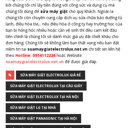
bởi chúng tôi chỉ lấy tiền đúng với công sức và dụng cụ mà
chúng tôi dùng để
sửa máy giặt
cho quý khách. Ngoài ra
chúng tôi còn chuyên cung cấp dịch vụ sửa chữa bảo dưỡng tủ
lạnh, điều hòa tivi,.. nếu điều hòa ở công ty hay trường học của
bạn bị hỏng hóc nhiều hoặc cần vệ sinh thì đều cam kết đầu
tiên chính là chúng tôi sẽ dành mức giá ưu đãi chiết khấu cho
đơn hàng. Chúng tôi sẽ không làm bạn thất vọng nếu bạn đặt
niềm tin tại
suamaygiatelectrolux.net.vn
chi tiết xin liên hệ
theo
Hotline: 0914112226
hoặc Website:
suamaygiatelectrolux.net.vn
để được giải đáp.
SỬA MÁY GIẶT ELECTROLUX GIÁ RẺ
SỬA MÁY GIẶT ELECTROLUX TẠI CẦU GIẤY
SỬA MÁY GIẶT ELECTROLUX TẠI HÀ NỘI
SỬA MÁY GIẶT LG TẠI NHÀ
SỬA MÁY GIẶT PANASONIC TẠI HÀ NỘI