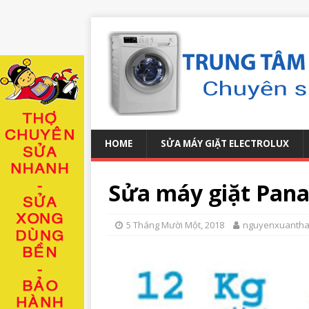
HOME
SỬA MÁY GIẶT ELECTROLUX
Sửa máy giặt Pana
5 Tháng Mười Một, 2018
nguyenxuanth