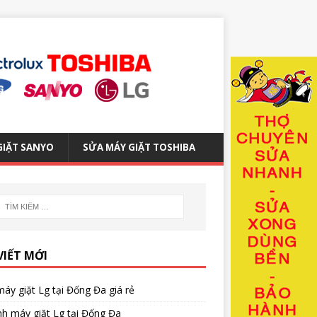
GIẶT SANYO
SỬA MÁY GIẶT TOSHIBA
VIẾT MỚI
áy giặt Lg tại Đống Đa giá rẻ
nh máy giặt Lg tại Đống Đa