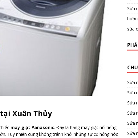
Sửa c
hướng
sửa c
PHẢ
CHU
Sửa 
Sửa m
Sửa 
 tại Xuân Thủy
Sửa 
Sửa 
 chiếc
máy giặt Panasonic
. Đây là hãng máy giặt nổi tiếng
Sửa 
 lớn. Tuy nhiên cũng không tránh khỏi những sự cố hỏng hóc