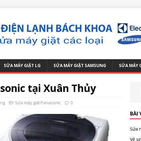
SỬA MÁY GIẶT LG
SỬA MÁY GIẶT SAMSUNG
SỬA MÁY 
sonic tại Xuân Thủy
ang
Sửa máy giặt Panasonic
0
BÀI 
Sửa m
Vệ si