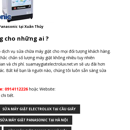
Panasonic tại Xuân Thủy
g cho những ai ?
p dịch vụ sửa chữa máy giặt cho mọi đối tượng khách hàng.
chắc chắn số lượng máy giặt không nhiều tuy nhiên
ian và chi phí. suamaygiatelectrolux.net.vn sẽ ưu đãi hơn
ác. Bất kể bạn là người nào, chúng tôi luôn sẵn sàng sửa
ne: 0914112226
hoặc Website:
hi tiết.
SỬA MÁY GIẶT ELECTROLUX TẠI CẦU GIẤY
SỬA MÁY GIẶT PANASONIC TẠI HÀ NỘI