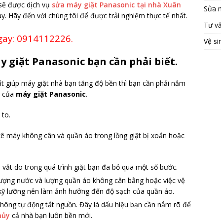
 sẽ được dịch vụ
sửa máy giặt Panasonic tại nhà Xuân
Sửa 
y. Hãy đến với chúng tôi để được trải nghiệm thực tế nhất.
Tư v
gay: 0914112226.
Vệ si
y giặt Panasonic bạn cần phải biết.
t giúp máy giặt nhà bạn tăng độ bền thì bạn cần phải nắm
g của
máy giặt Panasonic
.
 to.
 kê máy không cân và quần áo trong lồng giặt bị xoắn hoặc
 vắt do trong quá trình giặt bạn đã bỏ qua một số bước.
lượng nước và lượng quần áo không cân bằng hoặc việc vệ
t kỹ lưỡng nên làm ảnh hưởng đến độ sạch của quần áo.
không tự động tắt nguồn. Đây là dấu hiệu bạn cần nắm rõ để
hủy
cả nhà bạn luôn bền mới.