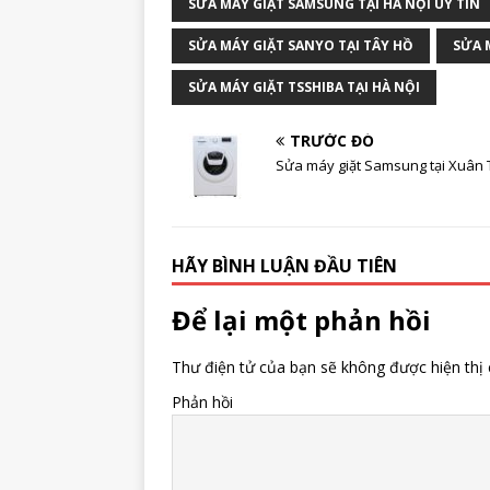
SỬA MÁY GIẶT SAMSUNG TẠI HÀ NỘI UY TÍN
SỬA MÁY GIẶT SANYO TẠI TÂY HỒ
SỬA 
SỬA MÁY GIẶT TSSHIBA TẠI HÀ NỘI
TRƯỚC ĐÓ
Sửa máy giặt Samsung tại Xuân
HÃY BÌNH LUẬN ĐẦU TIÊN
Để lại một phản hồi
Thư điện tử của bạn sẽ không được hiện thị 
Phản hồi