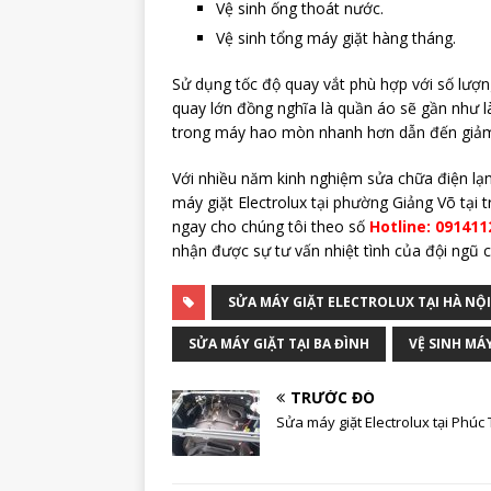
Vệ sinh ống thoát nước.
Vệ sinh tổng máy giặt hàng tháng.
Sử dụng tốc độ quay vắt phù hợp với số lượn
quay lớn đồng nghĩa là quần áo sẽ gần như l
trong máy hao mòn nhanh hơn dẫn đến giảm
Với nhiều năm kinh nghiệm sửa chữa điện lạ
máy giặt Electrolux tại phường Giảng Võ tại 
ngay cho chúng tôi theo số
Hotline: 091411
nhận được sự tư vấn nhiệt tình của đội ngũ
SỬA MÁY GIẶT ELECTROLUX TẠI HÀ NỘI
SỬA MÁY GIẶT TẠI BA ĐÌNH
VỆ SINH MÁY
TRƯỚC ĐÓ
Sửa máy giặt Electrolux tại Phúc