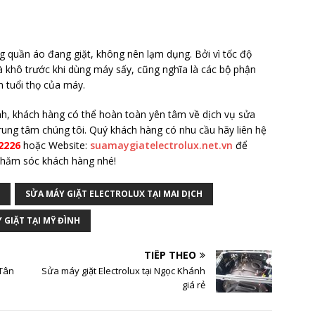
g quần áo đang giặt, không nên lạm dụng. Bởi vì tốc độ
à khô trước khi dùng máy sấy, cũng nghĩa là các bộ phận
 tuổi thọ của máy.
nh, khách hàng có thể hoàn toàn yên tâm về dịch vụ sửa
trung tâm chúng tôi. Quý khách hàng có nhu cầu hãy liên hệ
2226
hoặc Website:
suamaygiatelectrolux.net.vn
để
 chăm sóc khách hàng nhé!
SỬA MÁY GIẶT ELECTROLUX TẠI MAI DỊCH
 GIẶT TẠI MỸ ĐÌNH
TIẾP THEO
 Tân
Sửa máy giặt Electrolux tại Ngọc Khánh
giá rẻ