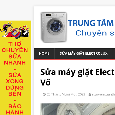
HOME
SỬA MÁY GIẶT ELECTROLUX
Sửa máy giặt Elec
Võ
25 Tháng Mười Một, 2023
nguyenxuant