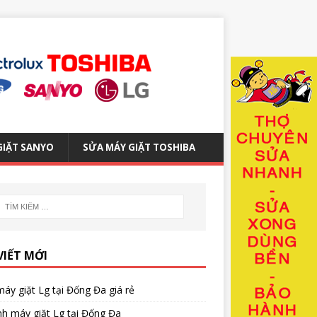
GIẶT SANYO
SỬA MÁY GIẶT TOSHIBA
VIẾT MỚI
áy giặt Lg tại Đống Đa giá rẻ
nh máy giặt Lg tại Đống Đa