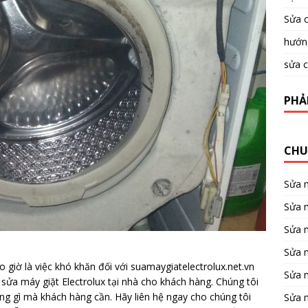
Sửa c
hướng
sửa c
PHẢ
CHU
Sửa 
Sửa m
Sửa 
Sửa 
 giờ là việc khó khăn đối với suamaygiatelectrolux.net.vn
Sửa 
sửa máy giặt Electrolux tại nhà cho khách hàng. Chúng tôi
ững gì mà khách hàng cần. Hãy liên hệ ngay cho chúng tôi
Sửa 