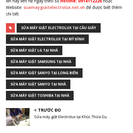
xin hãy liên hệ ngay theo số
Hotline: 0914112226
hoặc
Website:
suamaygiaitelectrolux.net.vn
để được biết thêm
chi tiết.
SỬA MÁY GIẶT ELECTROLUX TẠI CẦU GIẤY
SỬA MÁY GIẶT ELECTROLUX TẠI MỸ ĐÌNH
SỬA MÁY GIẶT LG TẠI NHÀ
SỬA MÁY GIẶT SAMSUNG TẠI NHÀ
SỬA MÁY GIẶT SANYO TẠI LONG BIÊN
SỬA MÁY GIẶT SANYO TẠI NHÀ
SỬA MÁY GIẶT TOSHIBA TẠI NHÀ
TRƯỚC ĐÓ
Sửa máy giặt Electrolux tại Khúc Thừa Dụ