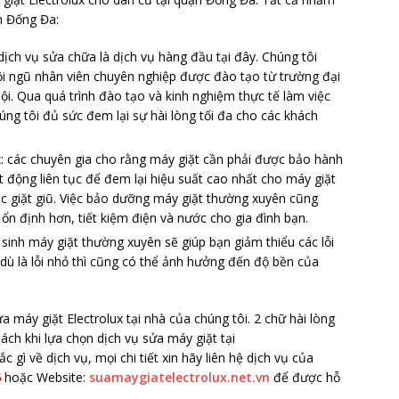
n Đống Đa:
dịch vụ sửa chữa là dịch vụ hàng đầu tại đây. Chúng tôi
ội ngũ nhân viên chuyên nghiệp được đào tạo từ trường đại
ội. Qua quá trình đào tạo và kinh nghiệm thực tế làm việc
úng tôi đủ sức đem lại sự hài lòng tối đa cho các khách
: các chuyên gia cho rằng máy giặt cần phải được bảo hành
động liên tục để đem lại hiệu suất cao nhất cho máy giặt
c giặt giũ. Việc bảo dưỡng máy giặt thường xuyên cũng
ổn định hơn, tiết kiệm điện và nước cho gia đình bạn.
ệ sinh máy giặt thường xuyên sẽ giúp bạn giảm thiểu các lỗi
 dù là lỗi nhỏ thì cũng có thể ảnh hưởng đến độ bền của
ửa máy giặt Electrolux tại nhà của chúng tôi. 2 chữ hài lòng
ch khi lựa chọn dịch vụ sửa máy giặt tại
c gì về dịch vụ, mọi chi tiết xin hãy liên hệ dịch vụ của
6
hoặc Website:
suamaygiatelectrolux.net.vn
để được hỗ