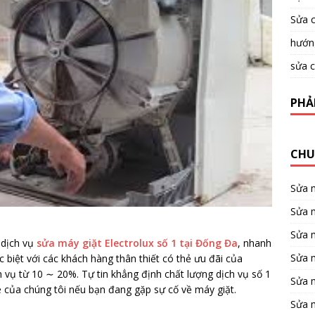
Sửa c
hướng
sửa c
PHẢ
CHU
Sửa 
Sửa m
Sửa 
dịch vụ
sửa máy giặt Electrolux số 1 tại Đống Đa
, nhanh
Sửa 
ặc biệt với các khách hàng thân thiết có thẻ ưu đãi của
 vụ từ 10 ∼ 20%. Tự tin khẳng định chất lượng dịch vụ số 1
Sửa 
e của chúng tôi nếu bạn đang gặp sự cố về máy giặt.
Sửa 