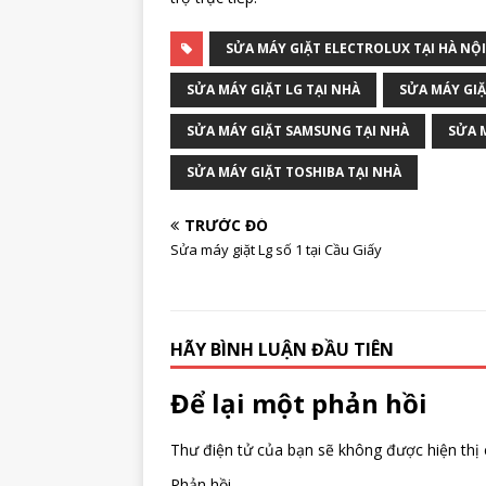
SỬA MÁY GIẶT ELECTROLUX TẠI HÀ NỘI
SỬA MÁY GIẶT LG TẠI NHÀ
SỬA MÁY GIẶ
SỬA MÁY GIẶT SAMSUNG TẠI NHÀ
SỬA 
SỬA MÁY GIẶT TOSHIBA TẠI NHÀ
TRƯỚC ĐÓ
Sửa máy giặt Lg số 1 tại Cầu Giấy
HÃY BÌNH LUẬN ĐẦU TIÊN
Để lại một phản hồi
Thư điện tử của bạn sẽ không được hiện thị 
Phản hồi