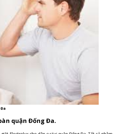
 Đa
 bàn quận Đống Đa.
 giặt Electrolux cho dân cư tại quận Đống Đa. Tất cả nhằm