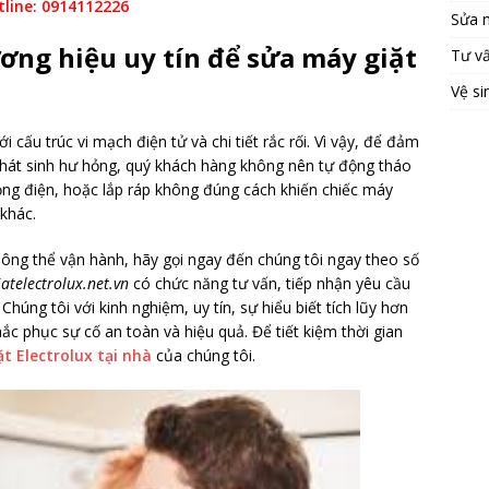
tline: 0914112226
Sửa 
ơng hiệu uy tín để sửa máy giặt
Tư v
Vệ si
i cấu trúc vi mạch điện tử và chi tiết rắc rối. Vì vậy, để đảm
phát sinh hư hỏng, quý khách hàng không nên tự động tháo
hỏng điện, hoặc lắp ráp không đúng cách khiến chiếc máy
 khác.
không thể vận hành, hãy gọi ngay đến chúng tôi ngay theo số
atelectrolux.net.vn
có chức năng tư vấn, tiếp nhận yêu cầu
úng tôi với kinh nghiệm, uy tín, sự hiểu biết tích lũy hơn
c phục sự cố an toàn và hiệu quả. Để tiết kiệm thời gian
t Electrolux tại nhà
của chúng tôi.