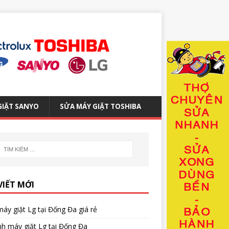
GIẶT SANYO
SỬA MÁY GIẶT TOSHIBA
VIẾT MỚI
áy giặt Lg tại Đống Đa giá rẻ
nh máy giặt Lg tại Đống Đa