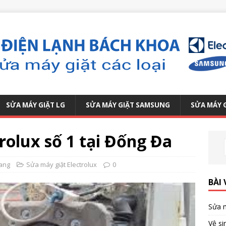
SỬA MÁY GIẶT LG
SỬA MÁY GIẶT SAMSUNG
SỬA MÁY 
rolux số 1 tại Đống Đa
ang
Sửa máy giặt Electrolux
0
BÀI 
Sửa m
Vệ si