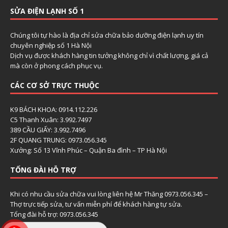
SỬA ĐIỆN LẠNH SỐ 1
Chúng tôi tự hào là địa chỉ sửa chữa bảo dưỡng điện lạnh uy tín
chuyên nghiệp số 1 Hà Nội
Dịch vụ được khách hàng tin tưởng không chỉ vì chất lượng, giá cả
mà còn ở phong cách phục vụ.
CÁC CƠ SỞ TRỰC THUỘC
K9 BÁCH KHOA: 0914.112.226
C5 Thanh Xuân: 3.992.7497
389 CẦU GIẤY: 3.992.7496
2F QUANG TRUNG: 0973.056.345
Xưởng: Số 13 Vĩnh Phúc – Quận Ba đình – TP Hà Nội
TỔNG ĐÀI HỖ TRỢ
Khi có nhu cầu sửa chữa vui lòng liên hệ Mr Thăng 0973.056.345 –
Thợ trực tiếp sửa, tư vấn miễn phí để khách hàng tự sửa.
Tổng đài hỗ trợ: 0973.056.345