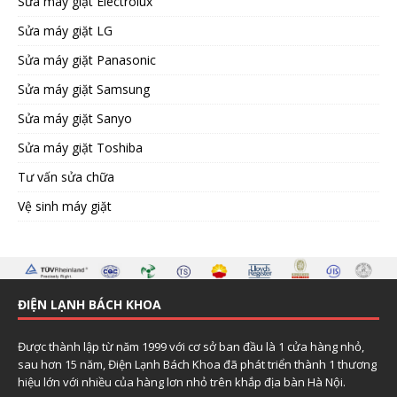
Sửa máy giặt Electrolux
Sửa máy giặt LG
Sửa máy giặt Panasonic
Sửa máy giặt Samsung
Sửa máy giặt Sanyo
Sửa máy giặt Toshiba
Tư vấn sửa chữa
Vệ sinh máy giặt
ĐIỆN LẠNH BÁCH KHOA
Được thành lập từ năm 1999 với cơ sở ban đầu là 1 cửa hàng nhỏ,
sau hơn 15 năm, Điện Lạnh Bách Khoa đã phát triển thành 1 thương
hiệu lớn với nhiều của hàng lơn nhỏ trên khắp địa bàn Hà Nội.