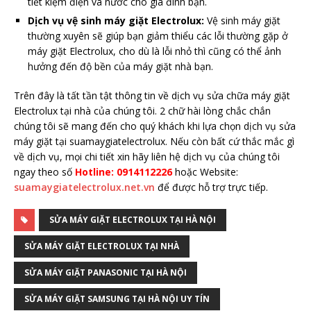
tiết kiệm điện và nước cho gia đình bạn.
Dịch vụ vệ sinh máy giặt Electrolux:
Vệ sinh máy giặt
thường xuyên sẽ giúp bạn giảm thiểu các lỗi thường gặp ở
máy giặt Electrolux, cho dù là lỗi nhỏ thì cũng có thể ảnh
hưởng đến độ bền của máy giặt nhà bạn.
Trên đây là tất tần tật thông tin về dịch vụ sửa chữa máy giặt
Electrolux tại nhà của chúng tôi. 2 chữ hài lòng chắc chắn
chúng tôi sẽ mang đến cho quý khách khi lựa chọn dịch vụ sửa
máy giặt tại suamaygiatelectrolux. Nếu còn bất cứ thắc mắc gì
về dịch vụ, mọi chi tiết xin hãy liên hệ dịch vụ của chúng tôi
ngay theo số
Hotline: 0914112226
hoặc Website:
suamaygiatelectrolux.net.vn
để được hỗ trợ trực tiếp.
SỬA MÁY GIẶT ELECTROLUX TẠI HÀ NỘI
SỬA MÁY GIẶT ELECTROLUX TẠI NHÀ
SỬA MÁY GIẶT PANASONIC TẠI HÀ NỘI
SỬA MÁY GIẶT SAMSUNG TẠI HÀ NỘI UY TÍN