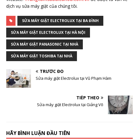
dịch vụ sửa máy giặt của chúng tôi.
SỬA MÁY GIẶT ELECTROLUX TẠI BA ĐÌNH
SỬA MÁY GIẶT ELECTROLUX TẠI HÀ NỘI
SỬA MÁY GIẶT PANASONIC TẠI NHÀ
SỬA MÁY GIẶT TOSHIBA TẠI NHÀ
TRƯỚC ĐÓ
Sửa máy giặt Electrolux tại Vũ Phạm Hàm
TIẾP THEO
Sửa máy giặt Electrolux tại Giảng Võ
HÃY BÌNH LUẬN ĐẦU TIÊN