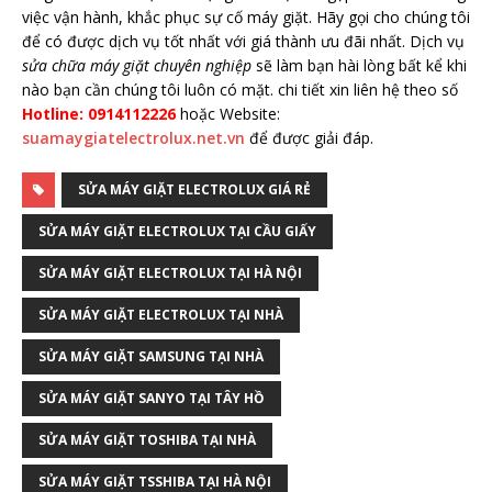
việc vận hành, khắc phục sự cố máy giặt. Hãy gọi cho chúng tôi
để có được dịch vụ tốt nhất với giá thành ưu đãi nhất. Dịch vụ
sửa chữa máy giặt chuyên nghiệp
sẽ làm bạn hài lòng bất kể khi
nào bạn cần chúng tôi luôn có mặt. chi tiết xin liên hệ theo số
Hotline: 0914112226
hoặc Website:
suamaygiatelectrolux.net.vn
để được giải đáp.
SỬA MÁY GIẶT ELECTROLUX GIÁ RẺ
SỬA MÁY GIẶT ELECTROLUX TẠI CẦU GIẤY
SỬA MÁY GIẶT ELECTROLUX TẠI HÀ NỘI
SỬA MÁY GIẶT ELECTROLUX TẠI NHÀ
SỬA MÁY GIẶT SAMSUNG TẠI NHÀ
SỬA MÁY GIẶT SANYO TẠI TÂY HỒ
SỬA MÁY GIẶT TOSHIBA TẠI NHÀ
SỬA MÁY GIẶT TSSHIBA TẠI HÀ NỘI