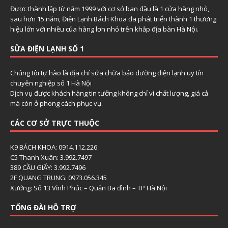
Được thành lập từ năm 1999 với cơ sở ban đầu là 1 cửa hàng nhỏ,
sau hơn 15 năm, Điện Lạnh Bách Khoa đã phát triển thành 1 thương
hiệu lớn với nhiều của hàng lơn nhỏ trên khắp địa bàn Hà Nội.
SỬA ĐIỆN LẠNH SỐ 1
Chúng tôi tự hào là địa chỉ sửa chữa bảo dưỡng điện lạnh uy tín
chuyên nghiệp số 1 Hà Nội
Dịch vụ được khách hàng tin tưởng không chỉ vì chất lượng, giá cả
mà còn ở phong cách phục vụ.
CÁC CƠ SỞ TRỰC THUỘC
K9 BÁCH KHOA: 0914.112.226
C5 Thanh Xuân: 3.992.7497
389 CẦU GIẤY: 3.992.7496
2F QUANG TRUNG: 0973.056.345
Xưởng: Số 13 Vĩnh Phúc – Quận Ba đình – TP Hà Nội
TỔNG ĐÀI HỖ TRỢ