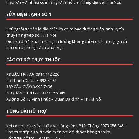
hiệu lớn với nhiều của hàng lơn nhỏ trên khắp địa bàn Hà Nội.
SỬA ĐIỆN LẠNH SỐ 1
Chúng tôi tự hào là địa chỉ sửa chữa bảo dưỡng điện lạnh uy tín
chuyên nghiệp số 1 Hà Nội
Dịch vụ được khách hàng tin tưởng không chỉ vì chất lượng, giá cả
mà còn ở phong cách phục vụ.
CÁC CƠ SỞ TRỰC THUỘC
K9 BÁCH KHOA: 0914.112.226
C5 Thanh Xuân: 3.992.7497
389 CẦU GIẤY: 3.992.7496
2F QUANG TRUNG: 0973.056.345
Xưởng: Số 13 Vĩnh Phúc – Quận Ba đình – TP Hà Nội
TỔNG ĐÀI HỖ TRỢ
Khi có nhu cầu sửa chữa vui lòng liên hệ Mr Thăng 0973.056.345 –
Thợ trực tiếp sửa, tư vấn miễn phí để khách hàng tự sửa.
Tổng đài hỗ trợ: 0973.056.345